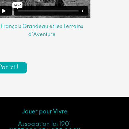
François Grandeau et les Terrains
d’Aventure
r ici !
Jouer pour Vivre
Association loi 1901