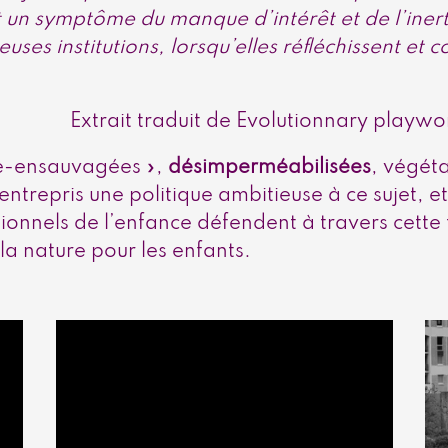
st un symptôme du manque d’intérêt et de l’inert
es institutions, lorsqu’elles réfléchissent et 
Extrait traduit de Evolutionnary playw
ré-ensauvagées »,
désimperméabilisées
, végéta
ntrepris une politique ambitieuse à ce sujet, et
ionnels de l’enfance défendent à travers cette
 la nature pour les enfants.