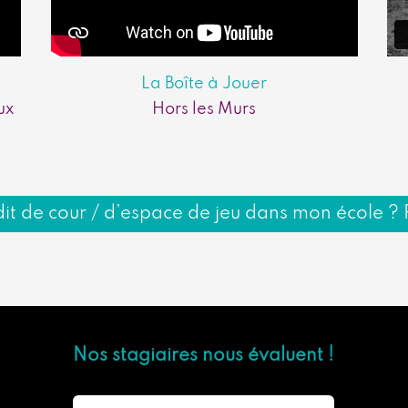
La Boîte à Jouer
ux
Hors les Murs
it de cour / d’espace de jeu dans mon école ? Pa
Nos stagiaires nous évaluent !