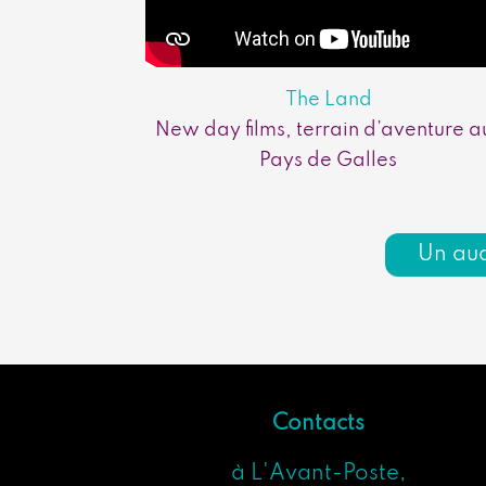
The Land
New day films, terrain d’aventure a
Pays de Galles
Un aud
Contacts
à L'Avant-Poste,