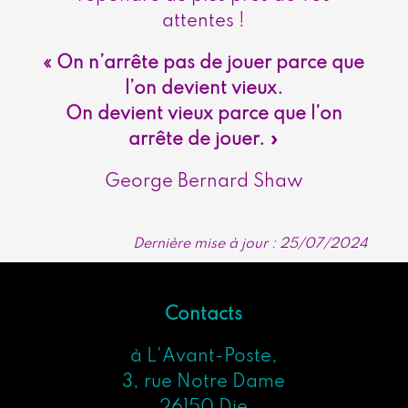
attentes !
« On n’arrête pas de jouer parce que
l’on devient vieux.
On devient vieux parce que l’on
arrête de jouer. »
George Bernard Shaw
Dernière mise à jour : 25/07/2024
Contacts
à L'Avant-Poste,
3, rue Notre Dame